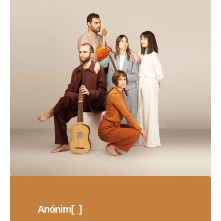
Anónim[_]